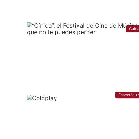
Cultu
Espectácul