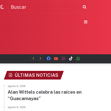
Switch
Buscar
skin
Sidebar
Facebook
YouTube
Instagram
TikTok
WhatsApp
x
ÚLTIMAS NOTICIAS
agosto 6, 2026
Alan Wittels celebra las raíces en
“Guacamayas”
agosto 6, 2026