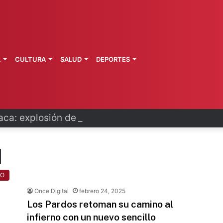
L
CULTURA
SALUD
DEPORTES
ca: explosión de pipa deja 20 heridos
N
TO
Once Digital
febrero 24, 2025
Los Pardos retoman su camino al
infierno con un nuevo sencillo