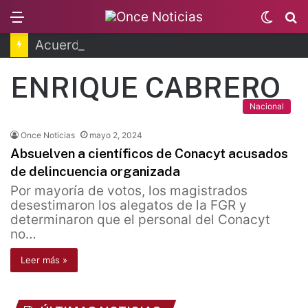
Menu
Switc
B
skin
Acuerdo Pemex y Petrobras en fase de ejecución
ENRIQUE CABRERO
Nacional
Once Noticias
mayo 2, 2024
Absuelven a científicos de Conacyt acusados
de delincuencia organizada
Por mayoría de votos, los magistrados
desestimaron los alegatos de la FGR y
determinaron que el personal del Conacyt
no…
Leer más »