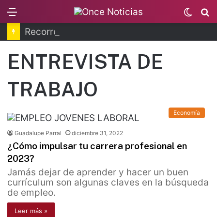
Menu
Switc
B
skin
Recorren la última ruta de Kimberly Moya
ENTREVISTA DE
TRABAJO
Economía
Guadalupe Parral
diciembre 31, 2022
¿Cómo impulsar tu carrera profesional en
2023?
Jamás dejar de aprender y hacer un buen
currículum son algunas claves en la búsqueda
de empleo.
Leer más »