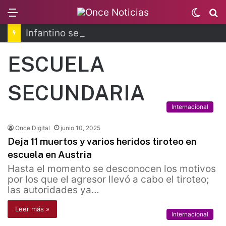
Menu
Switc
B
skin
Infantino se disculpa tras polémico plan de FIFA
ESCUELA
SECUNDARIA
Internacional
Once Digital
junio 10, 2025
Deja 11 muertos y varios heridos tiroteo en
escuela en Austria
Hasta el momento se desconocen los motivos
por los que el agresor llevó a cabo el tiroteo;
las autoridades ya…
Leer más »
Internacional