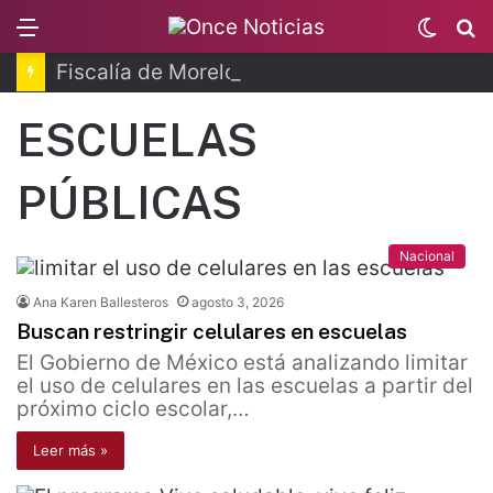
Menu
Switc
B
skin
Fiscalía de Morelos investiga explosión de pipa
ESCUELAS
PÚBLICAS
Nacional
Ana Karen Ballesteros
agosto 3, 2026
Buscan restringir celulares en escuelas
El Gobierno de México está analizando limitar
el uso de celulares en las escuelas a partir del
próximo ciclo escolar,…
Leer más »