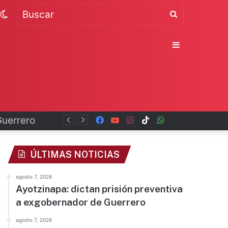
Switch
Buscar
skin
Sidebar
Guerrero
Facebook
YouTube
Instagram
TikTok
WhatsApp
x
ÚLTIMAS NOTICIAS
agosto 7, 2026
Ayotzinapa: dictan prisión preventiva
a exgobernador de Guerrero
agosto 7, 2026