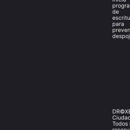
DR©XE
Ciudad
Todos 
reserv