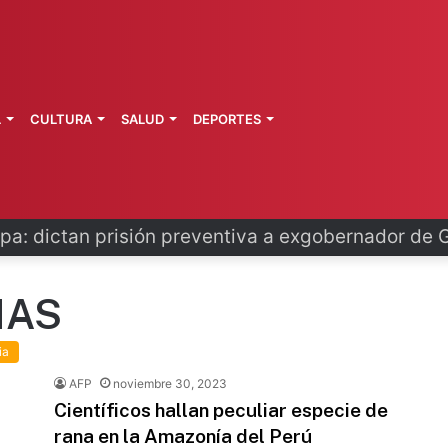
L
CULTURA
SALUD
DEPORTES
pa: dictan prisión preventiva a exgobernador de 
NAS
ia
AFP
noviembre 30, 2023
Científicos hallan peculiar especie de
rana en la Amazonía del Perú