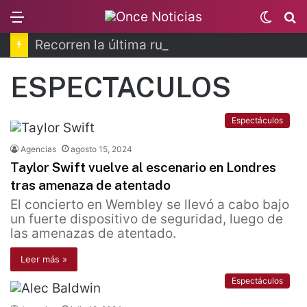
Menu
Switc
B
skin
Recorren la última ruta de Kimberly Moya
ESPECTACULOS
Espectáculos
Agencias
agosto 15, 2024
Taylor Swift vuelve al escenario en Londres
tras amenaza de atentado
El concierto en Wembley se llevó a cabo bajo
un fuerte dispositivo de seguridad, luego de
las amenazas de atentado.
Leer más »
Espectáculos