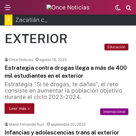
Menu
Switc
B
skin
Zacatlán celebra la Feria de la Manzana 2026
EXTERIOR
Educación
Once Noticias
agosto 18, 2023
Estrategia contra drogas llega a más de 400
mil estudiantes en el exterior
Estrategia "Si te drogas, te dañas", el reto
consiste en aumentar la población objetivo
durante el ciclo 2023-2024.
Leer más »
Internacional
María Fernanda Ruiz
septiembre 20, 2022
Infancias y adolescencias trans al exterior