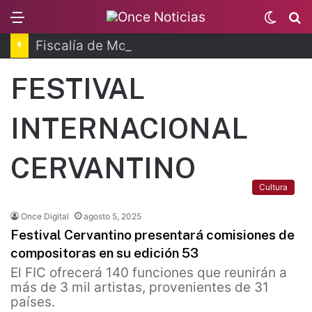
Menu
Switc
B
skin
Fiscalía de Morelos investiga explosión de pipa
FESTIVAL
INTERNACIONAL
CERVANTINO
Cultura
Once Digital
agosto 5, 2025
Festival Cervantino presentará comisiones de
compositoras en su edición 53
El FIC ofrecerá 140 funciones que reunirán a
más de 3 mil artistas, provenientes de 31
países.