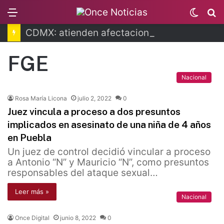
Menu
Switc
B
skin
CDMX: atienden afectaciones por lluvias
FGE
Nacional
Rosa María Licona
julio 2, 2022
0
Juez vincula a proceso a dos presuntos
implicados en asesinato de una niña de 4 años
en Puebla
Un juez de control decidió vincular a proceso
a Antonio “N” y Mauricio “N”, como presuntos
responsables del ataque sexual…
Leer más »
Nacional
Once Digital
junio 8, 2022
0