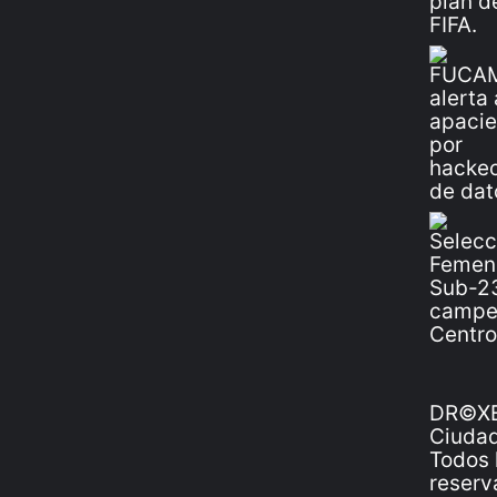
DR©XE
Ciudad
Todos 
reserv