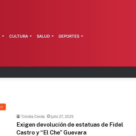
L
CULTURA
SALUD
DEPORTES
zo: vinculan a proceso a presunto autor intelectu
co
Tzindia Cerda
julio 27, 2025
Exigen devolución de estatuas de Fidel
Castro y “El Che” Guevara