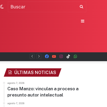
Switch
Buscar
skin
Sidebar
al
Facebook
YouTube
Instagram
TikTok
WhatsApp
x
ÚLTIMAS NOTICIAS
agosto 7, 2026
Caso Manzo: vinculan a proceso a
presunto autor intelectual
agosto 7, 2026