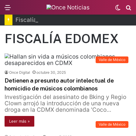
Menu
Switc
B
skin
Fiscalía de Morelos investiga explosión de pipa
FISCALÍA EDOMEX
Valle de México
Once Digital
octubre 30, 2025
Detienen a presunto autor intelectual de
homicidio de músicos colombianos
Investigación del asesinato de Bking y Regio
Clown arrojó la introducción de una nueva
droga en la CDMX denominada 'Coco…
Leer más »
Valle de México