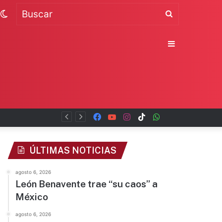
Switch
Buscar
skin
Sidebar
Facebook
YouTube
Instagram
TikTok
WhatsApp
x
ÚLTIMAS NOTICIAS
agosto 6, 2026
León Benavente trae “su caos” a
México
agosto 6, 2026