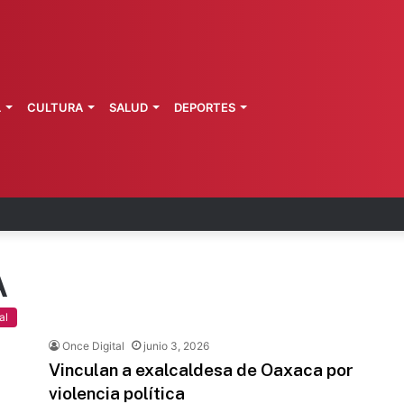
L
CULTURA
SALUD
DEPORTES
ca: explosión de pipa deja 20 heridos
A
al
Once Digital
junio 3, 2026
Vinculan a exalcaldesa de Oaxaca por
violencia política