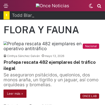
Menu
Switc
B
skin
Todd Blanche, nuevo fiscal general de EUA
FLORA Y FAUNA
Nacional
Cinthya Sánchez Galván
mayo 13, 2026
Profepa rescata 482 ejemplares del tráfico
ilegal
Se aseguraron psitácidos, quelonios, dos
monos araña, un tigrillo y un jaguar, así como
orquídeas y bromelias.
Leer más »
ONCE LAB