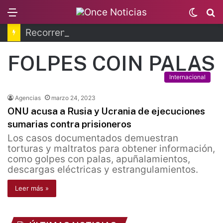
Menu
Switc
B
skin
Recorren la última ruta de Kimberly Moya
FOLPES COIN PALAS
Internacional
Agencias
marzo 24, 2023
ONU acusa a Rusia y Ucrania de ejecuciones
sumarias contra prisioneros
Los casos documentados demuestran
torturas y maltratos para obtener información,
como golpes con palas, apuñalamientos,
descargas eléctricas y estrangulamientos.
Leer más »