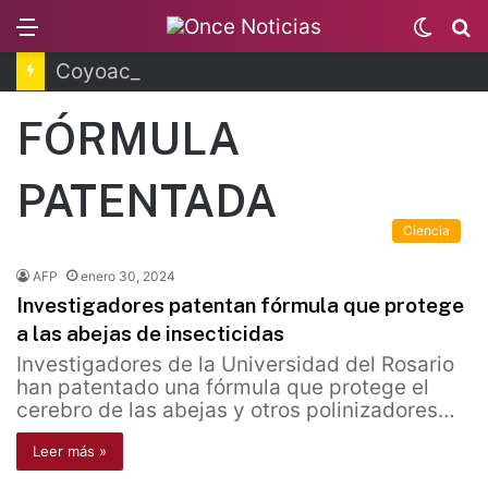
Menu
Switc
B
skin
Coyoacán tendrá Utopía Elena Poniatowska
FÓRMULA
PATENTADA
Ciencia
AFP
enero 30, 2024
Investigadores patentan fórmula que protege
a las abejas de insecticidas
Investigadores de la Universidad del Rosario
han patentado una fórmula que protege el
cerebro de las abejas y otros polinizadores…
Leer más »