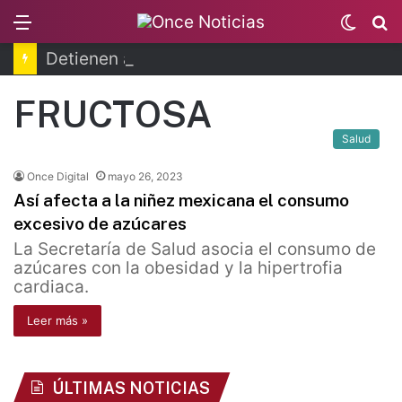
Menu
Switc
B
skin
Detienen a apoderada legal de Ingemar
FRUCTOSA
Salud
Once Digital
mayo 26, 2023
Así afecta a la niñez mexicana el consumo
excesivo de azúcares
La Secretaría de Salud asocia el consumo de
azúcares con la obesidad y la hipertrofia
cardiaca.
Leer más »
ÚLTIMAS NOTICIAS