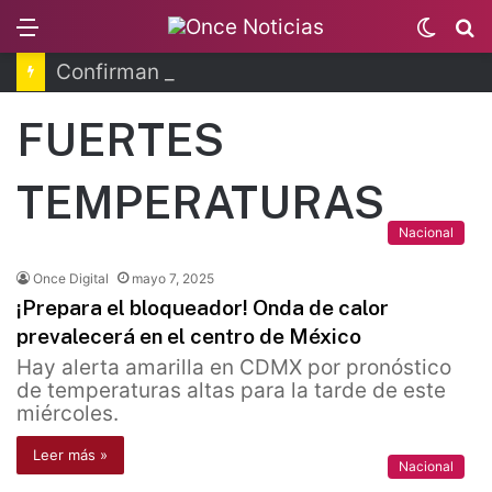
Menu
Switc
B
skin
Confirman 33 casos de ciclosporiasis en México
FUERTES
TEMPERATURAS
Nacional
Once Digital
mayo 7, 2025
¡Prepara el bloqueador! Onda de calor
prevalecerá en el centro de México
Hay alerta amarilla en CDMX por pronóstico
de temperaturas altas para la tarde de este
miércoles.
Leer más »
Nacional