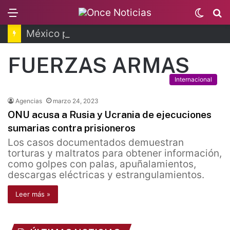
Menu
Switc
B
skin
México protegerá 30% del territorio nacional
FUERZAS ARMAS
Internacional
Agencias
marzo 24, 2023
ONU acusa a Rusia y Ucrania de ejecuciones
sumarias contra prisioneros
Los casos documentados demuestran
torturas y maltratos para obtener información,
como golpes con palas, apuñalamientos,
descargas eléctricas y estrangulamientos.
Leer más »