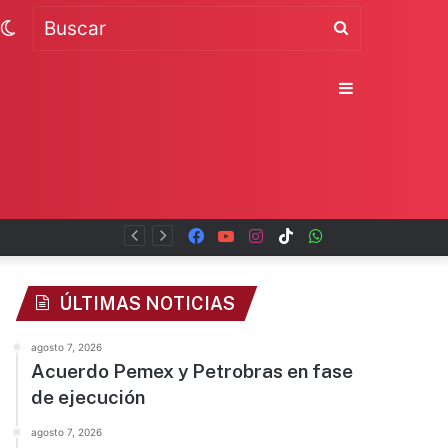
Switch
Buscar
skin
Sidebar
Facebook
YouTube
Instagram
TikTok
WhatsApp
x
ÚLTIMAS NOTICIAS
agosto 7, 2026
Acuerdo Pemex y Petrobras en fase
de ejecución
agosto 7, 2026