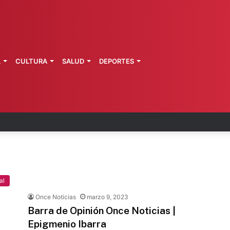
L
CULTURA
SALUD
DEPORTES
arta brote activo de ciclosporiasis
al
Once Noticias
marzo 9, 2023
Barra de Opinión Once Noticias |
Epigmenio Ibarra