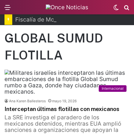
Menu
Switc
B
skin
Fiscalía de Morelos investiga explosión de pipa
GLOBAL SUMUD
FLOTILLA
Internacional
Ana Karen Ballesteros
mayo 19, 2026
Interceptan últimas flotillas con mexicanos
La SRE investiga el paradero de los
mexicanos detenidos, mientras EUA amplió
sanciones a organizaciones que apoyan la