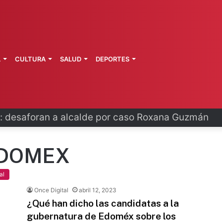
L
CULTURA
SALUD
DEPORTES
 fortalece coordinación sanitaria en los estados
EDOMEX
al
Once Digital
abril 12, 2023
¿Qué han dicho las candidatas a la
gubernatura de Edoméx sobre los