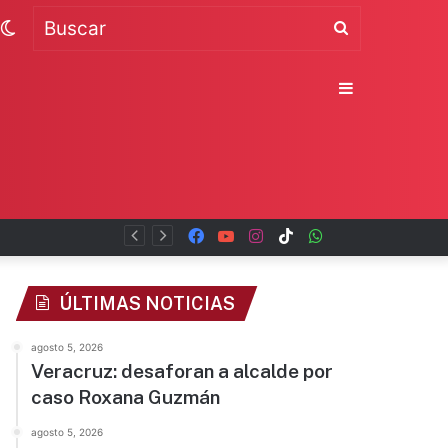
Switch
Buscar
skin
Sidebar
Facebook
YouTube
Instagram
TikTok
WhatsApp
x
ÚLTIMAS NOTICIAS
agosto 5, 2026
Veracruz: desaforan a alcalde por
caso Roxana Guzmán
agosto 5, 2026