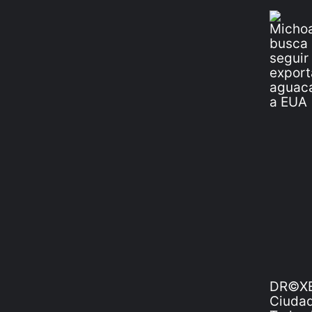
DR©XE
Ciudad