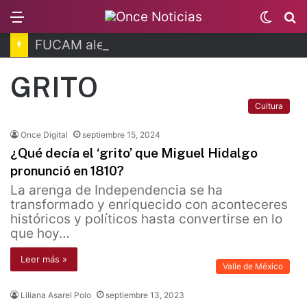
Menu
Switc
B
skin
FUCAM alerta a pacientes por hackeo de datos
GRITO
Cultura
Once Digital
septiembre 15, 2024
¿Qué decía el ‘grito’ que Miguel Hidalgo
pronunció en 1810?
La arenga de Independencia se ha
transformado y enriquecido con aconteceres
históricos y políticos hasta convertirse en lo
que hoy…
Leer más »
Valle de México
Liliana Asarel Polo
septiembre 13, 2023