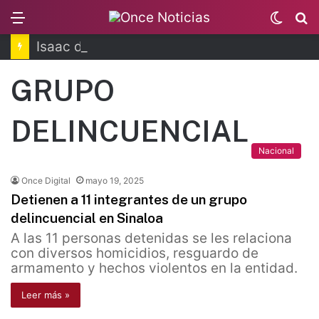
Menu
Switc
B
skin
Isaac del Toro renueva contrato
GRUPO
DELINCUENCIAL
Nacional
Once Digital
mayo 19, 2025
Detienen a 11 integrantes de un grupo
delincuencial en Sinaloa
A las 11 personas detenidas se les relaciona
con diversos homicidios, resguardo de
armamento y hechos violentos en la entidad.
Leer más »