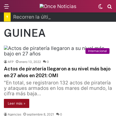
Menu
Switc
B
skin
Recorren la última ruta de Kimberly Moya
GUINEA
Internacional
AFP
enero 13, 2022
0
Actos de piratería llegaron a su nivel más bajo
en 27 años en 2021: OMI
"En total, se registraron 132 actos de piratería
y ataques armados en los mares del mundo, la
cifra más baja…
Leer más »
Agencias
septiembre 8, 2021
0