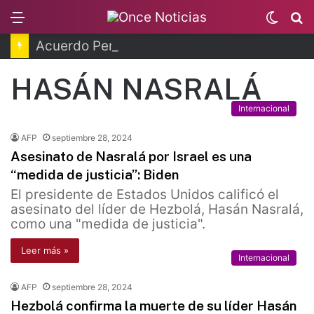
Menu
Switc
B
skin
Acuerdo Pemex y Petrobras en fase de ejecución
HASÁN NASRALÁ
Internacional
AFP
septiembre 28, 2024
Asesinato de Nasralá por Israel es una
“medida de justicia”: Biden
El presidente de Estados Unidos calificó el
asesinato del líder de Hezbolá, Hasán Nasralá,
como una "medida de justicia".
Leer más »
Internacional
AFP
septiembre 28, 2024
Hezbolá confirma la muerte de su líder Hasán