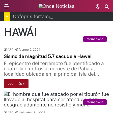
Menu
Switc
B
skin
Cofepris fortalece coordinación sanitaria en los estados
HAWÁI
Internacional
AFP
febrero 9, 2024
Sismo de magnitud 5.7 sacude a Hawai
El epicentro del terremoto fue identificado a
cuatro kilómetros al noroeste de Pahala,
localidad ubicada en la principal isla del…
Leer más »
Internacional
AFP
diciembre 31, 2023