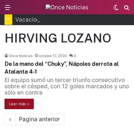
Menu
Switc
B
skin
Vacaciones dejarán millonaria derrama en CDMX
HIRVING LOZANO
Once Noticias
octubre 17, 2020
0
De la mano del “Chuky”, Nápoles derrota al
Atalanta 4-1
El equipo sumó un tercer triunfo consecutivo
sobre el césped, con 12 goles marcados y uno
sólo en contra
Leer más »
Pagina anterior