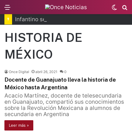
Menu
Switc
B
skin
Infantino se disculpa tras polémico plan de FIFA
HISTORIA DE
MÉXICO
Once Digital
abril 26, 2021
0
Docente de Guanajuato lleva la historia de
México hasta Argentina
Acacio Martínez, docente de telesecundaria
en Guanajuato, compartió sus conocimientos
sobre la Revolución Mexicana a alumnos de
secundaria en Argentina
Leer más »