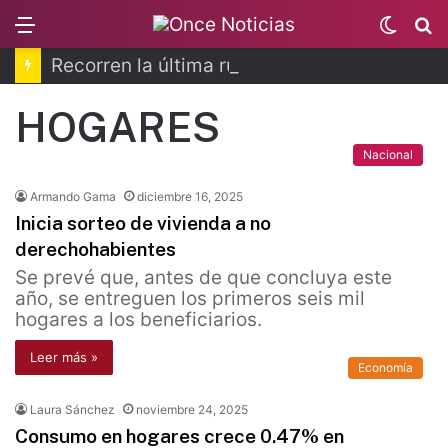
Menu
Switc
B
skin
Recorren la última ruta de Kimberly Moya
HOGARES
Nacional
Armando Gama
diciembre 16, 2025
Inicia sorteo de vivienda a no
derechohabientes
Se prevé que, antes de que concluya este
año, se entreguen los primeros seis mil
hogares a los beneficiarios.
Leer más »
Economía
Laura Sánchez
noviembre 24, 2025
Consumo en hogares crece 0.47% en