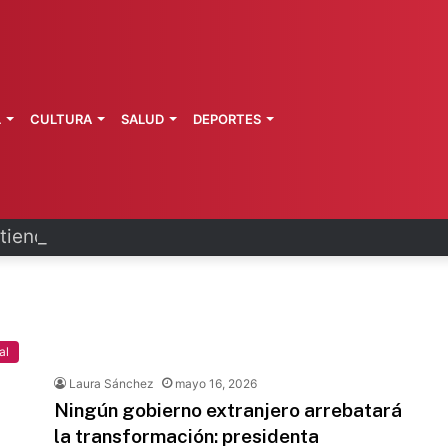
L
CULTURA
SALUD
DEPORTES
ienden afectaciones por lluvias
al
Laura Sánchez
mayo 16, 2026
Ningún gobierno extranjero arrebatará
la transformación: presidenta