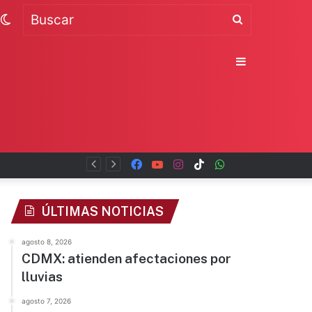
Switch
Buscar
skin
Sidebar
Facebook
YouTube
Instagram
TikTok
WhatsApp
x
ÚLTIMAS NOTICIAS
agosto 8, 2026
CDMX: atienden afectaciones por
lluvias
agosto 7, 2026