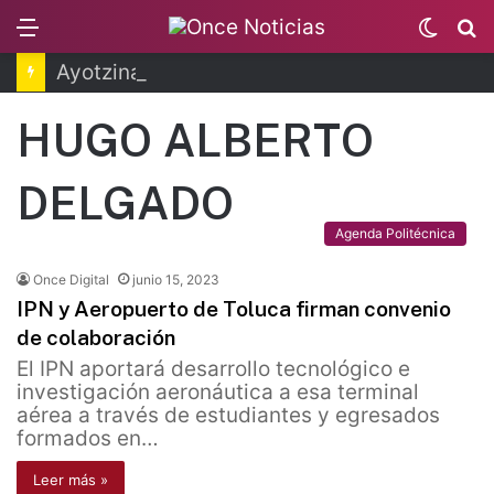
Menu
Switc
B
skin
Ayotzinapa: dictan prisión preventiva a exgobernador de Guerrero
HUGO ALBERTO
DELGADO
Agenda Politécnica
Once Digital
junio 15, 2023
IPN y Aeropuerto de Toluca firman convenio
de colaboración
El IPN aportará desarrollo tecnológico e
investigación aeronáutica a esa terminal
aérea a través de estudiantes y egresados
formados en…
Leer más »