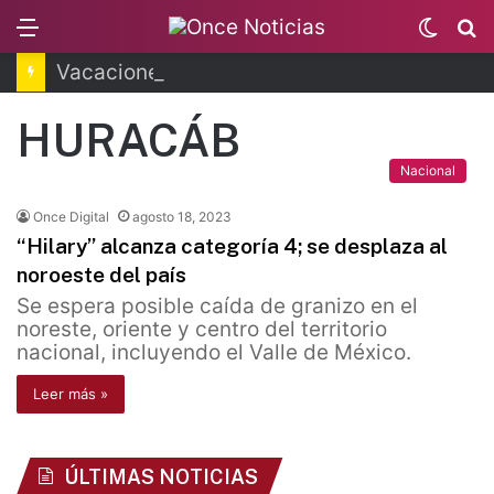
Menu
Switc
B
skin
Vacaciones dejarán millonaria derrama en CDMX
HURACÁB
Nacional
Once Digital
agosto 18, 2023
“Hilary” alcanza categoría 4; se desplaza al
noroeste del país
Se espera posible caída de granizo en el
noreste, oriente y centro del territorio
nacional, incluyendo el Valle de México.
Leer más »
ÚLTIMAS NOTICIAS