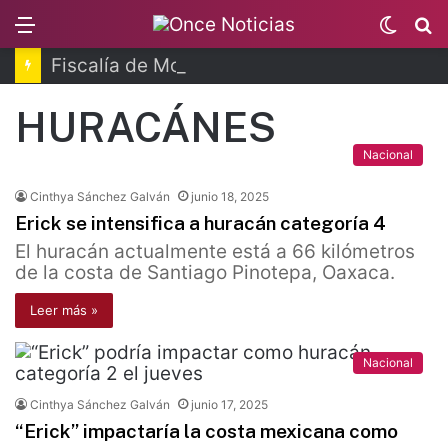
Menu
Switc
B
skin
Fiscalía de Morelos investiga explosión de pipa
HURACÁNES
Nacional
Cinthya Sánchez Galván
junio 18, 2025
Erick se intensifica a huracán categoría 4
El huracán actualmente está a 66 kilómetros
de la costa de Santiago Pinotepa, Oaxaca.
Leer más »
Nacional
Cinthya Sánchez Galván
junio 17, 2025
“Erick” impactaría la costa mexicana como