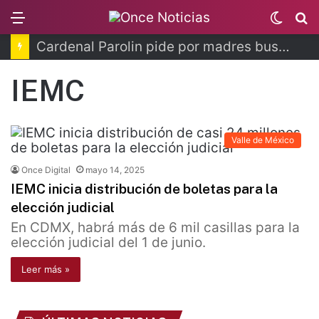
Menu
Switc
B
skin
Cardenal Parolin pide por madres buscadoras
IEMC
Valle de México
Once Digital
mayo 14, 2025
IEMC inicia distribución de boletas para la
elección judicial
En CDMX, habrá más de 6 mil casillas para la
elección judicial del 1 de junio.
Leer más »