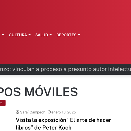
L
CULTURA
SALUD
DEPORTES
zo: vinculan a proceso a presunto autor intelectu
IPOS MÓVILES
ra
Saraí Campech
enero 18, 2025
Visita la exposición “El arte de hacer
libros” de Peter Koch