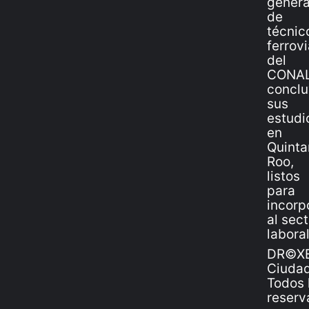
DR©XE
Ciudad
Todos 
reserv