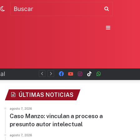
Switch
Buscar
skin
Sidebar
al
Facebook
YouTube
Instagram
TikTok
WhatsApp
x
ÚLTIMAS NOTICIAS
agosto 7, 2026
Caso Manzo: vinculan a proceso a
presunto autor intelectual
agosto 7, 2026