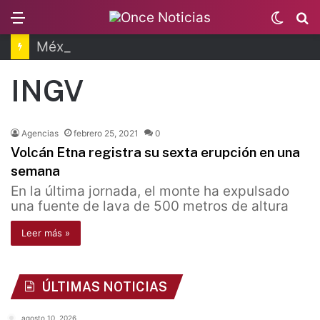
Menu
Switc
B
skin
México se solidariza con Colombia tras terremoto
INGV
Agencias
febrero 25, 2021
0
Volcán Etna registra su sexta erupción en una
semana
En la última jornada, el monte ha expulsado
una fuente de lava de 500 metros de altura
Leer más »
ÚLTIMAS NOTICIAS
agosto 10, 2026