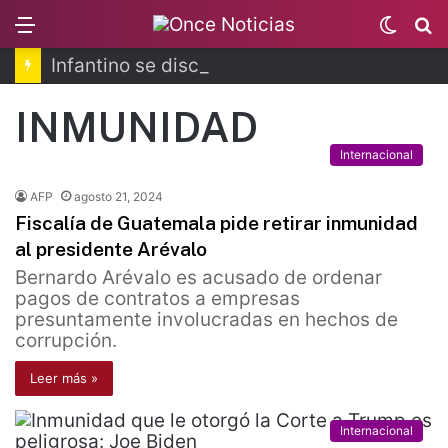
Menu
Switc
B
skin
Infantino se disculpa tras polémico plan de FIFA
INMUNIDAD
Internacional
AFP
agosto 21, 2024
Fiscalía de Guatemala pide retirar inmunidad
al presidente Arévalo
Bernardo Arévalo es acusado de ordenar
pagos de contratos a empresas
presuntamente involucradas en hechos de
corrupción.
Leer más »
Internacional