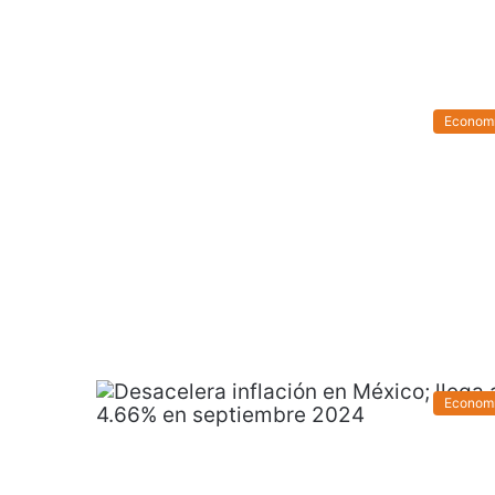
Econom
Econom