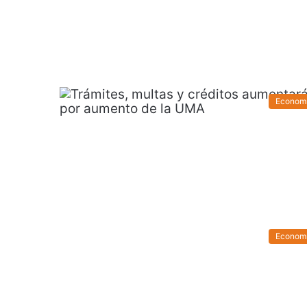
Econom
Econom