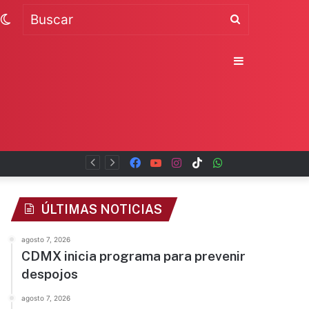
Switch
Buscar
skin
Sidebar
Facebook
YouTube
Instagram
TikTok
WhatsApp
x
ÚLTIMAS NOTICIAS
agosto 7, 2026
CDMX inicia programa para prevenir
despojos
agosto 7, 2026