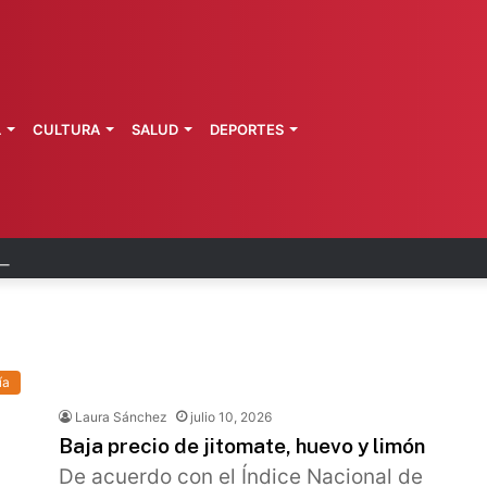
L
CULTURA
SALUD
DEPORTES
tienen a mujer por despojo de vivienda
ía
Laura Sánchez
julio 10, 2026
Baja precio de jitomate, huevo y limón
De acuerdo con el Índice Nacional de