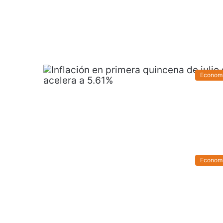
Econom
Econom