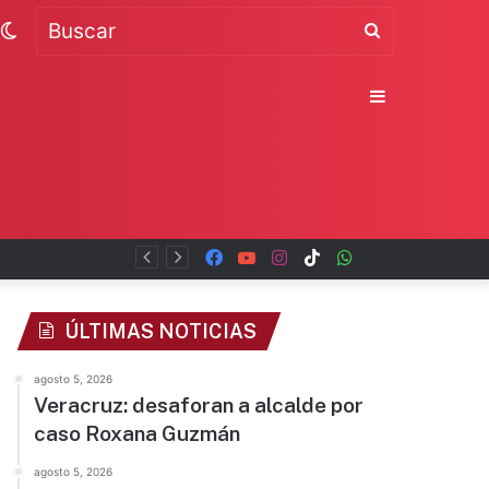
Switch
Buscar
skin
Sidebar
Facebook
YouTube
Instagram
TikTok
WhatsApp
x
ÚLTIMAS NOTICIAS
agosto 5, 2026
Veracruz: desaforan a alcalde por
caso Roxana Guzmán
agosto 5, 2026