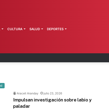
L
CULTURA
SALUD
DEPORTES
 fortalece coordinación sanitaria en los estados
ud
Araceli Aranday
julio 23, 2026
Impulsan investigación sobre labio y
paladar