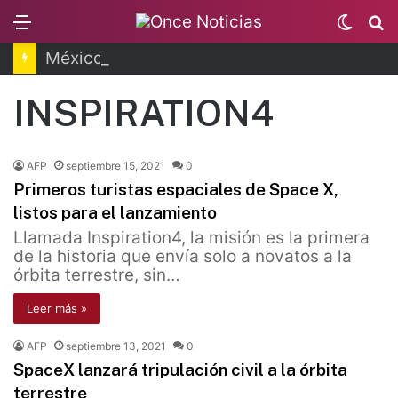
Menu
Switc
B
skin
México y Perú restablecen relaciones diplomáticas
INSPIRATION4
AFP
septiembre 15, 2021
0
Primeros turistas espaciales de Space X,
listos para el lanzamiento
Llamada Inspiration4, la misión es la primera
de la historia que envía solo a novatos a la
órbita terrestre, sin…
Leer más »
AFP
septiembre 13, 2021
0
SpaceX lanzará tripulación civil a la órbita
terrestre