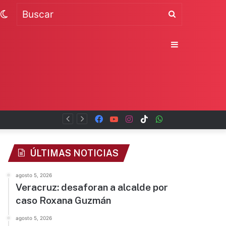
Switch
Buscar
skin
Sidebar
Facebook
YouTube
Instagram
TikTok
WhatsApp
x
ÚLTIMAS NOTICIAS
agosto 5, 2026
Veracruz: desaforan a alcalde por
caso Roxana Guzmán
agosto 5, 2026