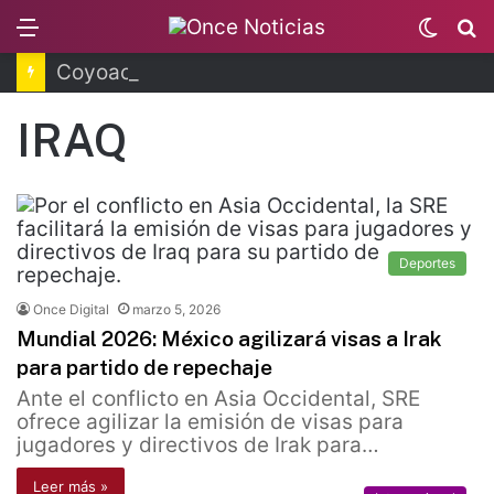
Menu
Switc
B
skin
Coyoacán tendrá Utopía Elena Poniatowska
IRAQ
Deportes
Once Digital
marzo 5, 2026
Mundial 2026: México agilizará visas a Irak
para partido de repechaje
Ante el conflicto en Asia Occidental, SRE
ofrece agilizar la emisión de visas para
jugadores y directivos de Irak para…
Leer más »