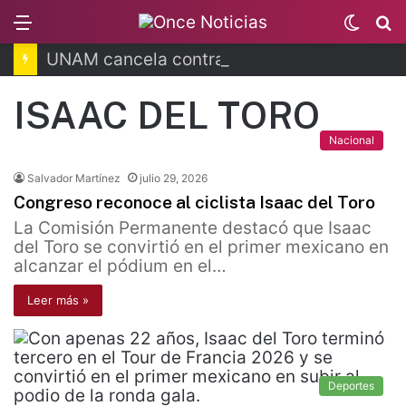
Menu
Switc
B
skin
UNAM cancela contrato con Territorium Life
ISAAC DEL TORO
Nacional
Salvador Martínez
julio 29, 2026
Congreso reconoce al ciclista Isaac del Toro
La Comisión Permanente destacó que Isaac
del Toro se convirtió en el primer mexicano en
alcanzar el pódium en el…
Leer más »
Deportes