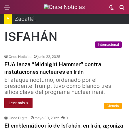
Menu
Switc
B
skin
Zacatlán celebra la Feria de la Manzana 2026
ISFAHÁN
Internacional
Once Noticias
junio 22, 2025
EUA lanza “Midnight Hammer” contra
instalaciones nucleares en Irán
El ataque nocturno, ordenado por el
presidente Trump, tuvo como blanco tres
sitios clave del programa nuclear iraní.
Leer más »
Ciencia
Once Digital
mayo 30, 2022
0
El emblemático río de Isfahán, en Irán, agoniza