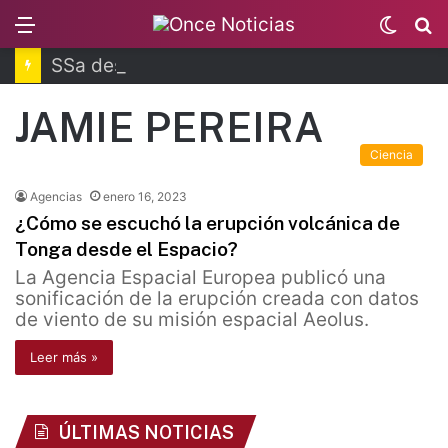
Menu
Switc
B
skin
SSa descarta brote activo de ciclosporiasis
JAMIE PEREIRA
Ciencia
Agencias
enero 16, 2023
¿Cómo se escuchó la erupción volcánica de
Tonga desde el Espacio?
La Agencia Espacial Europea publicó una
sonificación de la erupción creada con datos
de viento de su misión espacial Aeolus.
Leer más »
ÚLTIMAS NOTICIAS