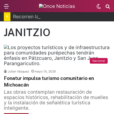
Menu
Switc
B
skin
Recorren la última ruta de Kimberly Moya
JANITZIO
Nacional
Julian Vásquez
mayo 14, 2026
Fonatur impulsa turismo comunitario en
Michoacán
Las obras contemplan restauración de
espacios históricos, rehabilitación de muelles
y la instalación de señalética turística
inteligente.