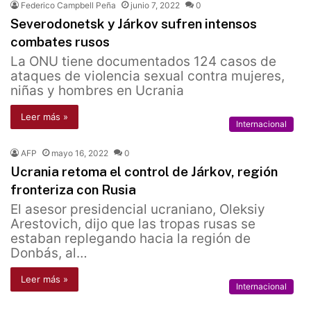
Federico Campbell Peña
junio 7, 2022
0
Severodonetsk y Járkov sufren intensos
combates rusos
La ONU tiene documentados 124 casos de
ataques de violencia sexual contra mujeres,
niñas y hombres en Ucrania
Leer más »
Internacional
AFP
mayo 16, 2022
0
Ucrania retoma el control de Járkov, región
fronteriza con Rusia
El asesor presidencial ucraniano, Oleksiy
Arestovich, dijo que las tropas rusas se
estaban replegando hacia la región de
Donbás, al…
Leer más »
Internacional