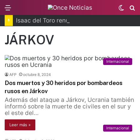
Menu
Switc
B
skin
Isaac del Toro renueva contrato
JÁRKOV
Internacional
AFP
octubre 8, 2024
Dos muertos y 30 heridos por bombardeos
rusos en Járkov
Además del ataque a Járkov, Ucrania también
informó sobre la muerte de civiles en el sur y
el este del…
Leer más »
Internacional