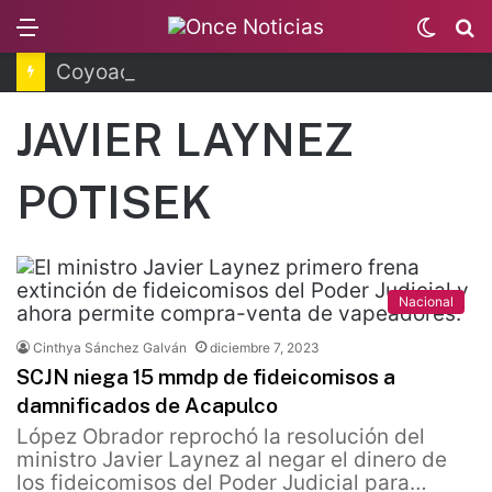
Menu
Switc
B
skin
Coyoacán tendrá Utopía Elena Poniatowska
JAVIER LAYNEZ
POTISEK
Nacional
Cinthya Sánchez Galván
diciembre 7, 2023
SCJN niega 15 mmdp de fideicomisos a
damnificados de Acapulco
López Obrador reprochó la resolución del
ministro Javier Laynez al negar el dinero de
los fideicomisos del Poder Judicial para…