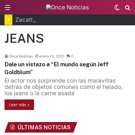
Menu
Switc
B
skin
Zacatlán celebra la Feria de la Manzana 2026
JEANS
Once Noticias
enero 13, 2021
0
Dale un vistazo a “El mundo según Jeff
Goldblum”
El actor nos sorprende con las maravillas
detrás de objetos comunes como el helado,
los jeans o la carne asada
Leer más »
ÚLTIMAS NOTICIAS